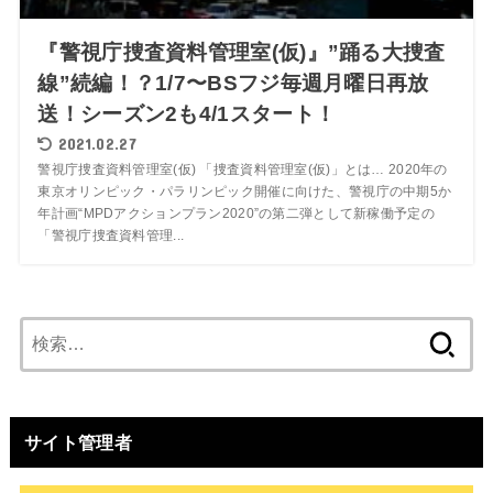
『警視庁捜査資料管理室(仮)』”踊る大捜査
線”続編！？1/7〜BSフジ毎週月曜日再放
送！シーズン2も4/1スタート！
2021.02.27
警視庁捜査資料管理室(仮) 「捜査資料管理室(仮)」とは… 2020年の
東京オリンピック・パラリンピック開催に向けた、警視庁の中期5か
年計画“MPDアクションプラン2020”の第二弾として新稼働予定の
「警視庁捜査資料管理...
検
索:
サイト管理者