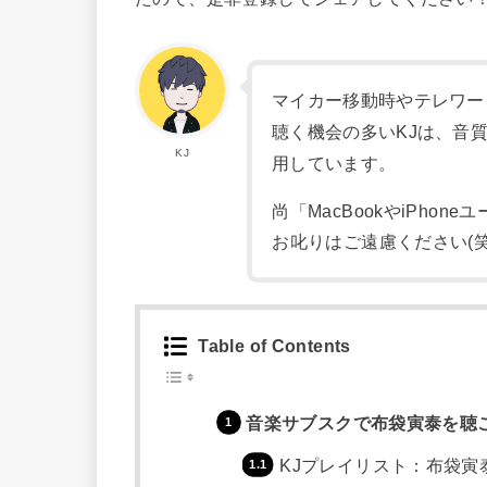
マイカー移動時やテレワー
聴く機会の多いKJは、音
KJ
用しています。
尚「MacBookやiPhon
お叱りはご遠慮ください(笑
Table of Contents
音楽サブスクで布袋寅泰を聴
KJプレイリスト：布袋寅泰 -S