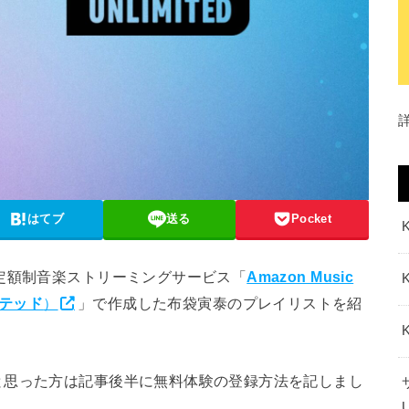
はてブ
送る
Pocket
定額制音楽ストリーミングサービス「
Amazon Music
ミテッド
）
」で作成した布袋寅泰のプレイリストを紹
と思った方は記事後半に無料体験の登録方法を記しまし
！