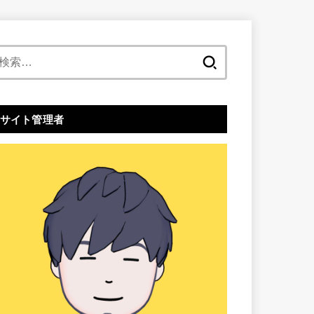
検
索:
サイト管理者