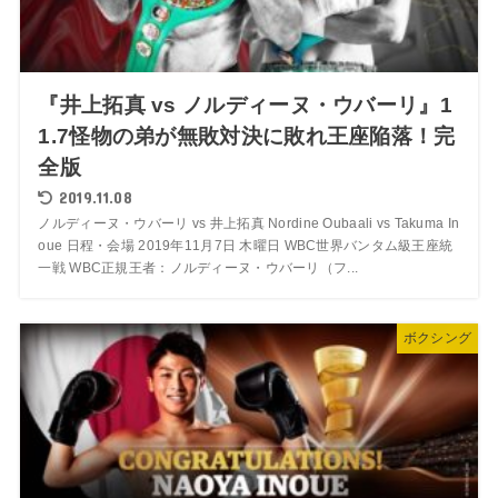
『井上拓真 vs ノルディーヌ・ウバーリ』1
1.7怪物の弟が無敗対決に敗れ王座陥落！完
全版
2019.11.08
ノルディーヌ・ウバーリ vs 井上拓真 Nordine Oubaali vs Takuma In
oue 日程・会場 2019年11月7日 木曜日 WBC世界バンタム級王座統
一戦 WBC正規王者：ノルディーヌ・ウバーリ（フ...
ボクシング