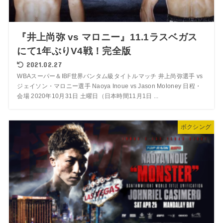
『井上尚弥 vs マロニー』11.1ラスベガス
にて1年ぶりV4戦！完全版
2021.02.27
WBAスーパー＆IBF世界バンタム級タイトルマッチ 井上尚弥選手 vs
ジェイソン・マロニー選手 Naoya Inoue vs Jason Moloney 日程・
会場 2020年10月31日 土曜日（日本時間11月1日 ...
ボクシング