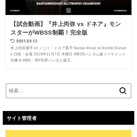
【試合動画】『井上尚弥 vs ドネア』モン
スターがWBSS制覇！完全版
2021.02.13
井上尚弥選手 vs ノニト・ドネア選手 Naoya Inoue vs Nonito Donair
e 日程・会場 2019年11月7日 木曜日 WBSSバンタム級トーナメント
決勝 & WBA・IBF世界バンダム級王...
検
索:
サイト管理者