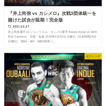
『井上尚弥 vs カシメロ』次戦3団体統一を
賭けた試合が延期！完全版
2021.02.27
井上尚弥選手 vs ジョンリエル・カシメロ選手 Naoya Inoue vs John
Riel Casinero 日程・会場 2020年4月25日 土曜日（日本時間26日
日曜日） WBA・IBF・WBO世界バ...
ボクシング