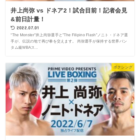
井上尚弥 vs ドネア2！試合目前！記者会見
&前日計量！
2022.07.01
“The Monster”井上尚弥選手と”The Filipino Flash”ノニト・ドネア選
手が、伝説の地で再び拳を交えます。 尚弥選手が保持する世界バン
タム級WBAス...
ボクシング