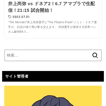
井上尚弥 vs ドネア2！6.7 アマプラで生配
信！21:15 試合開始！
2022.07.01
“The Monster”井上尚弥選手と”The Filipino Flash”ノニト・ドネア選
手が、伝説の地で再び拳を交えます。 尚弥選手が保持する世界バン
タム級WBAス...
検
索:
サイト管理者