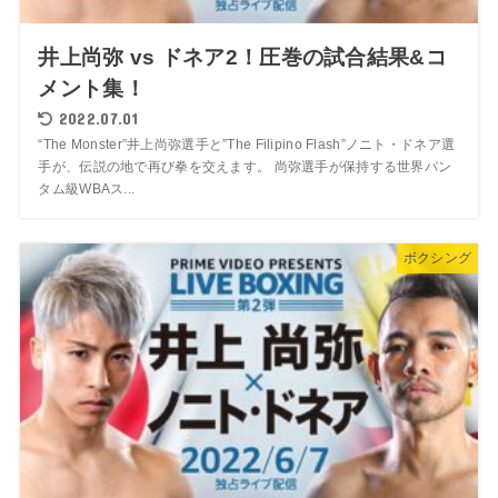
井上尚弥 vs ドネア2！圧巻の試合結果&コ
メント集！
2022.07.01
“The Monster”井上尚弥選手と”The Filipino Flash”ノニト・ドネア選
手が、伝説の地で再び拳を交えます。 尚弥選手が保持する世界バン
タム級WBAス...
ボクシング