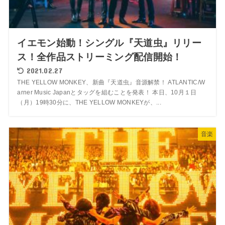
イエモン始動！シングル『天道虫』リリー
ス！全作品ストリーミング配信開始！
2021.02.27
THE YELLOW MONKEY、新曲『天道虫』音源解禁！ ATLANTIC/W
arner Music Japanとタッグを組むことを発表！ 本日、10月１日
（月）19時30分に、THE YELLOW MONKEYが、...
音楽