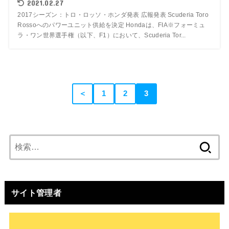
2021.02.27
2017シーズン：トロ・ロッソ・ホンダ発表 広報発表 Scuderia Toro
Rossoへのパワーユニット供給を決定 Hondaは、FIA※フォーミュ
ラ・ワン世界選手権（以下、F1）において、Scuderia Tor...
＜
1
2
3
検
索:
サイト管理者