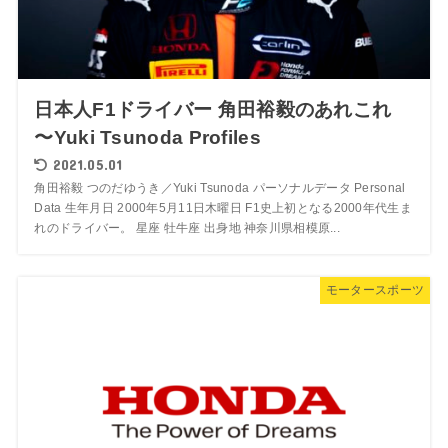
日本人F1ドライバー 角田裕毅のあれこれ
〜Yuki Tsunoda Profiles
2021.05.01
角田裕毅 つのだゆうき／Yuki Tsunoda パーソナルデータ Personal
Data 生年月日 2000年5月11日木曜日 F1史上初となる2000年代生ま
れのドライバー。 星座 牡牛座 出身地 神奈川県相模原...
モータースポーツ