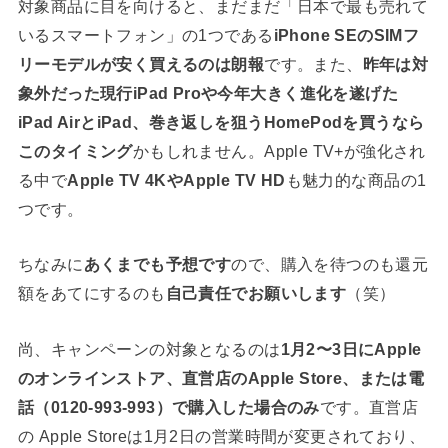
対象商品に目を向けると、まだまだ「日本で最も売れて
いるスマートフォン」の1つである
iPhone SEのSIMフ
リーモデルが安く買えるのは朗報
です。また、
昨年は対
象外だった現行iPad Proや今年大きく進化を遂げた
iPad AirとiPad、巻き返しを狙うHomePodを買うなら
このタイミング
かもしれません。Apple TV+が強化され
る中で
Apple TV 4KやApple TV HD
も魅力的な商品の1
つです。
ちなみに
あくまでも予想です
ので、購入を待つのも還元
額をあてにするのも
自己責任でお願いします
（笑）
尚、キャンペーンの対象となるのは
1月2〜3日にApple
のオンラインストア、直営店のApple Store、または電
話（0120-993-993）で購入した場合のみ
です。直営店
の Apple Storeは1月2日の営業時間が変更されており、