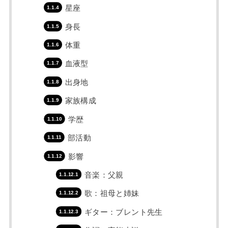
星座
身長
体重
血液型
出身地
家族構成
学歴
部活動
影響
音楽：父親
歌：祖母と姉妹
ギター：ブレント先生