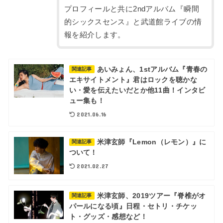
プロフィールと共に2ndアルバム『瞬間
的シックスセンス』と武道館ライブの情
報を紹介します。
あいみょん、1stアルバム『青春の
関連記事
エキサイトメント』君はロックを聴かな
い・愛を伝えたいだとか他11曲！インタビ
ュー集も！
2021.06.16
米津玄師『Lemon（レモン）』に
関連記事
ついて！
2021.02.27
米津玄師、2019ツアー『脊椎がオ
関連記事
パールになる頃』日程・セトリ・チケッ
ト・グッズ・感想など！