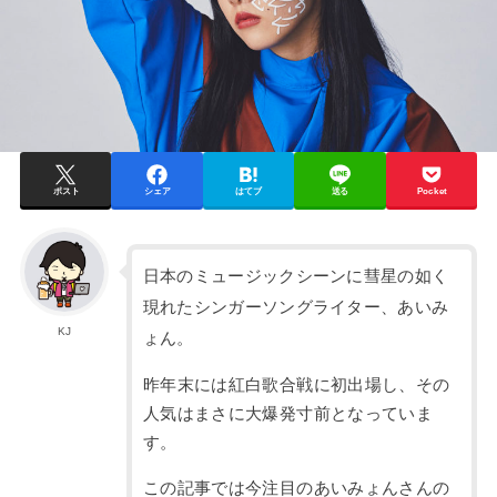
ポスト
シェア
はてブ
送る
Pocket
日本のミュージックシーンに彗星の如く
現れたシンガーソングライター、あいみ
KJ
ょん。
昨年末には紅白歌合戦に初出場し、その
人気はまさに大爆発寸前となっていま
す。
この記事では今注目のあいみょんさんの