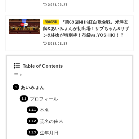
2021.02.27
『第69回NHK紅白歌合戦』米津玄
関連記事
師&あいみょんが初出場！サブちゃん&サザ
ン&林檎が特別枠！布袋vs.YOSHIKI！？
2021.02.27
Table of Contents
あいみょん
プロフィール
本名
芸名の由来
生年月日