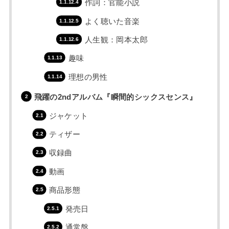
作詞：官能小説
よく聴いた音楽
人生観：岡本太郎
趣味
理想の男性
飛躍の2ndアルバム『瞬間的シックスセンス』
ジャケット
ティザー
収録曲
動画
商品形態
発売日
通常盤