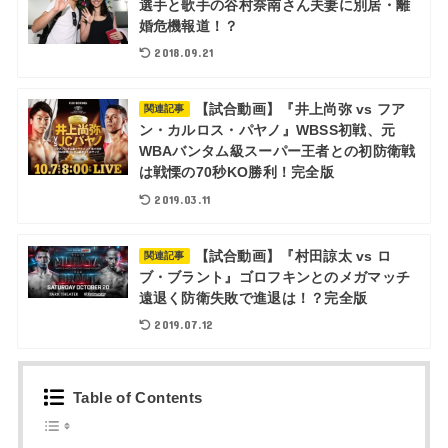
選手と歌手の谷村奈南さん夫妻に別居・離
婚危機報道！？
2018.09.21
【試合動画】『井上尚弥 vs フア
関連記事
ン・カルロス・パヤノ』WBSS初戦、元
WBAバンタム級スーパー王者との初防衛戦
は戦慄の70秒KO勝利！完全版
2019.03.11
【試合動画】『村田諒太 vs ロ
関連記事
ブ・ブラント』ゴロフキンとのメガマッチ
遠退く防衛失敗で進退は！？完全版
2019.07.12
Table of Contents