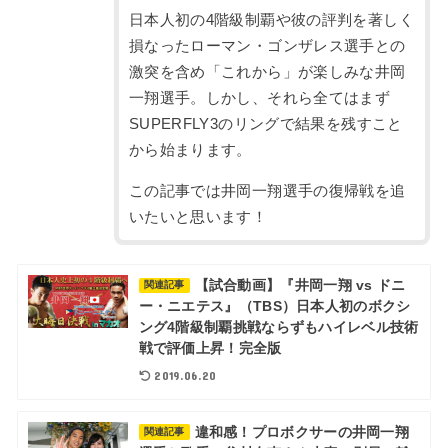
日本人初の4階級制覇や彼の評判を著しく
損なったローマン・ゴンザレス選手との
激突を含め「これから」が楽しみな井岡
一翔選手。しかし、それら全てはまず
SUPERFLY3のリングで結果を残すこと
から始まります。
この記事では井岡一翔選手の復帰戦を追
いたいと思います！
【試合動画】『井岡一翔 vs ドニ
関連記事
ー・ニエテス』（TBS）日本人初のボクシ
ング4階級制覇挑戦ならずもハイレベル技術
戦で評価上昇！完全版
2019.06.20
違和感！プロボクサーの井岡一翔
関連記事