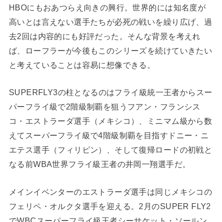
HBOにもおあつらえ向きの興行。世界的には知名度が
高いとは言えない選手たちが必死の戦いを繰り広げ、過
去2回は内容的にも好評だった。そんな背景を考えれ
ば、ローフラーが今後もこのシリーズを続けていきたい
と考えていることは容易に想像できる。
SUPERFLY3の柱となるのはフライ級統一王者からスー
パーフライ級で2階級制覇を狙うフアン・フランシス
コ・エストラーダ選手（メキシコ）、ミニマム級から数
えてスーパーフライ級で4階級制覇を目指すドニー・ニ
エテス選手（フィリピン）、そして復帰ロードの初戦と
なる前WBA世界フライ級王者の井岡一翔選手だ。
メインイベンターのエストラーダ選手は同じメキシコの
フェリペ・オルクタ選手を迎える。2月のSUPER FLY2
でWBCスーパーフライ級王者シーサケット・ソールン