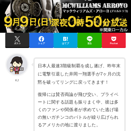
ポスト
シェア
はてブ
送る
Pocket
日本人最速3階級制覇を成し遂げ、昨年末
に電撃引退した井岡一翔選手が7ヶ月の沈
KJ
黙を破ってリングに戻ってきます！
復帰には賛否両論が飛び交い、プライベ
ートに関する話題も振りまく中、彼は多
くのファンや関係者が求めていた逃げ場
の無いガチンコのバトルが繰り広げられ
るアメリカの地に渡りました。