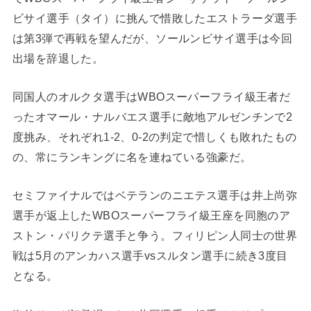
ビサイ選手（タイ）に挑んで惜敗したエストラーダ選手
は第3弾で再戦を望んだが、ソールンビサイ選手は今回
出場を辞退した。
同国人のオルクタ選手はWBOスーパーフライ級王者だ
ったオマール・ナルバエス選手に敵地アルゼンチンで2
度挑み、それぞれ1-2、0-2の判定で惜しくも敗れたもの
の、常にランキングに名を連ねている強豪だ。
セミファイナルではベテランのニエテス選手は井上尚弥
選手が返上したWBOスーパーフライ級王座を同胞のア
ストン・パリクテ選手と争う。フィリピン人同士の世界
戦は5月のアンカハス選手vsスルタン選手に続き3度目
となる。