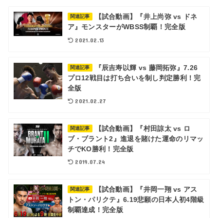
【試合動画】『井上尚弥 vs ドネ
関連記事
ア』モンスターがWBSS制覇！完全版
2021.02.13
『辰吉寿以輝 vs 藤岡拓弥』7.26
関連記事
プロ12戦目は打ち合いを制し判定勝利！完
全版
2021.02.27
【試合動画】『村田諒太 vs ロ
関連記事
ブ・ブラント2』進退を賭けた運命のリマッ
チでKO勝利！完全版
2019.07.24
【試合動画】『井岡一翔 vs アス
関連記事
トン・パリクテ』6.19悲願の日本人初4階級
制覇達成！完全版