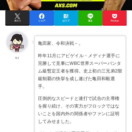
ポスト
シェア
はてブ
送る
Pocket
亀田家、令和決戦－。
昨年11月にアビゲイル・メディナ選手に
KJ
完勝して見事にWBC世界スーパーバンタ
ム級暫定王者を獲得。史上初の三兄弟2階
級制覇の快挙を成し遂げた亀田和毅選
手。
圧倒的なスピードと連打で試合の主導権
を握り続け、その実力がフロックではな
いことを国内外の関係者やファンに証明
してみせました。