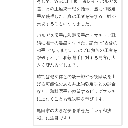
そして、WBCは正規王者レイ・バルガス
選手との王座統一戦を指示。遂に和毅選
手が熱望した、真の王者を決する一戦が
実現することになりました。
バルガス選手は和毅選手のアマチュア戦
績に唯一の黒星を付けた、謂わば”因縁の
相手”となります。このプロ無敗の王者を
撃破すれば、和毅選手に対する見方は大
きく変わるでしょう。
勝てば他団体との統一戦や今後階級を上
げる可能性のある井上尚弥選手との試合
など、和毅選手が熱望するビッグマッチ
に近付くことも現実味を帯びます。
亀田家の大きな夢を乗せた「レイ和決
戦」に注目です！