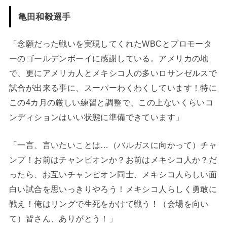
亀田和毅選手
「念願だった戦いを実現してくれたWBCとプロモータ
ーのゴールデンボーイに感謝している。アメリカの地
で、更にアメリカ人とメキシコ人の多いロサンゼルスで
試合が出来る事に、スーパーわくわくしています！特に
この4カ月の厳しい練習と調整で、この上ないくらいコ
ンディションはいい状態に準備できています」
「一言、言いたいことは…（バルガスに向かって）チャ
ンプ！お前はチャンピオンか？お前はメキシコ人か？だ
ったら、お互いチャンピオン同士、メキシコ人らしい面
白い試合を思いっきりやろう！メキシコ人らしく勇敢に
戦え！俺はリングで生死をかけて戦う！（会場を向い
て）皆さん、ありがとう！」