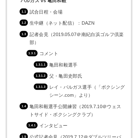
バルガス vs 亀田和毅
試合日程・会場
生中継（ネット配信）：DAZN
記者会見（2019.05.07＠南紀白浜ゴルフ倶楽
部）
コメント
亀田和毅選手
父・亀田史郎氏
レイ・バルガス選手（「ボクシング
シーン.com」より）
亀田和毅選手公開練習（2019.7.10＠ウェス
トサイド・ボクシングクラブ）
インタビュー
公式記者会見（2019.7.12＠ダブルツリーバ