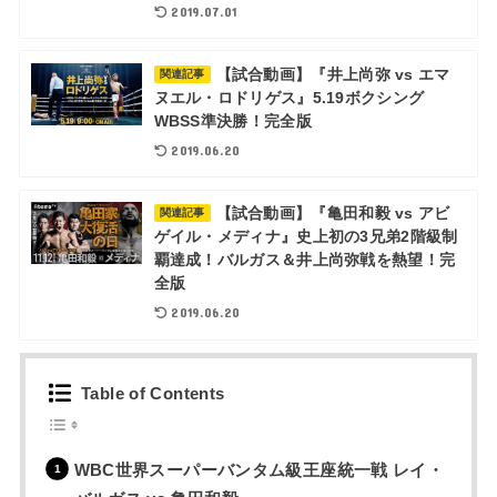
2019.07.01
【試合動画】『井上尚弥 vs エマ
関連記事
ヌエル・ロドリゲス』5.19ボクシング
WBSS準決勝！完全版
2019.06.20
【試合動画】『亀田和毅 vs アビ
関連記事
ゲイル・メディナ』史上初の3兄弟2階級制
覇達成！バルガス＆井上尚弥戦を熱望！完
全版
2019.06.20
Table of Contents
WBC世界スーパーバンタム級王座統一戦 レイ・