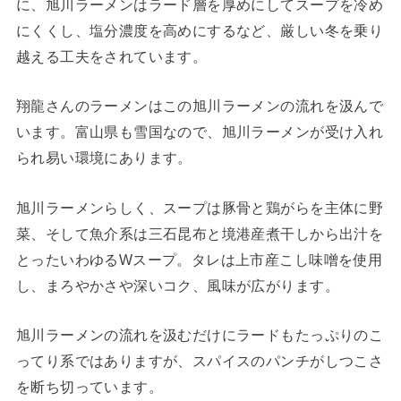
に、旭川ラーメンはラード層を厚めにしてスープを冷め
にくくし、塩分濃度を高めにするなど、厳しい冬を乗り
越える工夫をされています。
翔龍さんのラーメンはこの旭川ラーメンの流れを汲んで
います。富山県も雪国なので、旭川ラーメンが受け入れ
られ易い環境にあります。
旭川ラーメンらしく、スープは豚骨と鶏がらを主体に野
菜、そして魚介系は三石昆布と境港産煮干しから出汁を
とったいわゆるWスープ。タレは上市産こし味噌を使用
し、まろやかさや深いコク、風味が広がります。
旭川ラーメンの流れを汲むだけにラードもたっぷりのこ
ってり系ではありますが、スパイスのパンチがしつこさ
を断ち切っています。