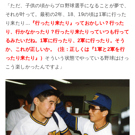
「ただ、子供の頃からプロ野球選手になることが夢で、
それが叶って。最初の2年、18、19の頃は1軍に行った
り来たり…
『行ったり来たり』っておかしい？行った
り、行かなかったり？行ったり来たりっていつも行って
るみたいだね。1軍に行ったり、2軍に行ったり。そう
か、これが正しいか。（注：正しくは『1軍と2軍を行
ったり来たり』）
そういう状態でやっている野球はけっ
こう楽しかったんですよ」