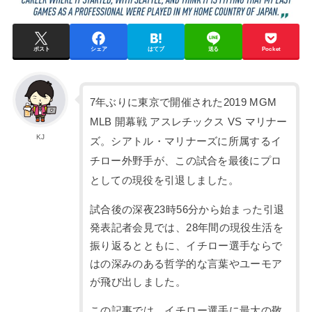
ポスト
シェア
はてブ
送る
Pocket
7年ぶりに東京で開催された2019 MGM
MLB 開幕戦 アスレチックス VS マリナー
KJ
ズ。シアトル・マリナーズに所属するイ
チロー外野手が、この試合を最後にプロ
としての現役を引退しました。
試合後の深夜23時56分から始まった引退
発表記者会見では、28年間の現役生活を
振り返るとともに、イチロー選手ならで
はの深みのある哲学的な言葉やユーモア
が飛び出しました。
この記事では、イチロー選手に最大の敬