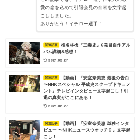
愛の念を込めて引退会見の全容を文字起
こししました。
ありがとう！イチロー選手！
椎名林檎『三毒史』6発目自作アル
関連記事
バム詳細&感想！
2021.02.27
【動画】『安室奈美恵 最後の告白
関連記事
〜NHKスペシャル 平成史スクープドキュメ
ント』テレビインタビュー文字起こし！引
退の真実がここにある！
2021.02.27
【動画】『安室奈美恵 単独インタ
関連記事
ビュー 〜NHKニュースウオッチ９』文字起
こし！