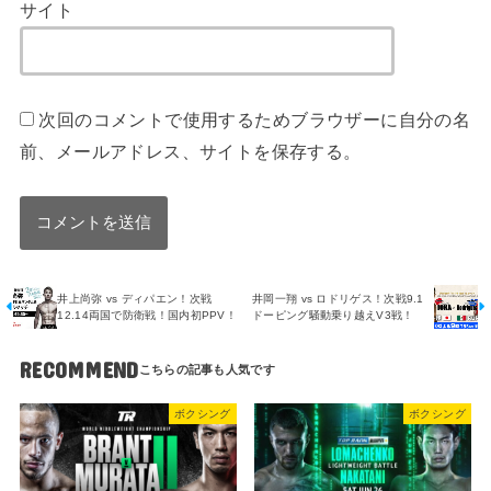
サイト
次回のコメントで使用するためブラウザーに自分の名
前、メールアドレス、サイトを保存する。
井上尚弥 vs ディパエン！次戦
井岡一翔 vs ロドリゲス！次戦9.1
12.14両国で防衛戦！国内初PPV！
ドーピング騒動乗り越えV3戦！
RECOMMEND
ボクシング
ボクシング