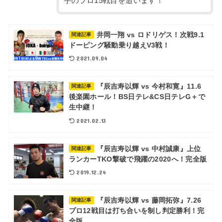
手のプロ15戦目を追います！
井岡一翔 vs ロドリゲス！次戦9.1
関連記事
ドーピング騒動乗り越えV3戦！
2021.09.04
『辰吉寿以輝 vs 今村和寛』11.6
関連記事
後楽園ホール！BS日テレ&CS日テレG＋で
生中継！
2021.02.13
『辰吉寿以輝 vs 中村誠康』上位
関連記事
ランカーTKO撃破で飛躍の2020へ！完全版
2019.12.24
『辰吉寿以輝 vs 藤岡拓弥』7.26
関連記事
プロ12戦目は打ち合いを制し判定勝利！完
全版