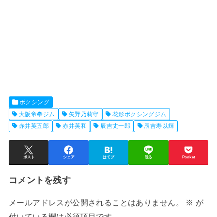
ボクシング
大阪帝拳ジム
矢野乃莉守
花形ボクシングジム
赤井英五郎
赤井英和
辰吉丈一郎
辰吉寿以輝
ポスト
シェア
はてブ
送る
Pocket
コメントを残す
メールアドレスが公開されることはありません。
※
が
付いている欄は必須項目です