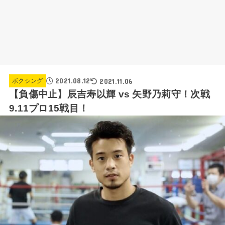
2021.08.12
2021.11.06
ボクシング
【負傷中止】辰吉寿以輝 vs 矢野乃莉守！次戦
9.11プロ15戦目！