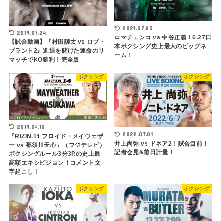
2021.07.05
2019.07.24
ロマチェンコ vs 中谷正義！6.27日
【試合動画】『村田諒太 vs ロブ・
本ボクシング史上最大のビッグネ
ブラント2』進退を賭けた運命のリ
ーム！
マッチでKO勝利！完全版
ボクシング
ボクシング
2019.04.10
2022.07.01
『RIZIN.14 フロイド・メイウェザ
井上尚弥 vs ドネア2！試合目前！
ー vs 那須川天心』（フジテレビ）
記者会見&前日計量！
ボクシングルール3分3Rの史上最
高額エキシビジョン！コメント文
字起こし！
ボクシング
ボクシング