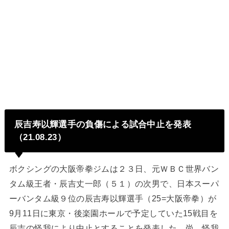
辰吉寿以輝選手の負傷による試合中止を発表
（21.08.23）
ボクシングの大阪帝拳ジムは２３日、元ＷＢＣ世界バン
タム級王者・辰吉丈一郎（５１）の次男で、日本スーパ
ーバンタム級９位の辰吉寿以輝選手（25=大阪帝拳）が
9月11日に東京・後楽園ホールで予定していた15戦目を
辰吉の怪我により中止とすることを発表した。尚、怪我