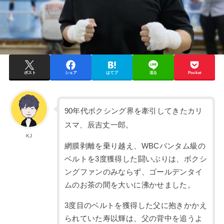
ポスト
シェア
はてブ
送る
Pocket
90年代ボクシング界を牽引してきたカリ
スマ、辰吉丈一郎。
KJ
網膜剥離を乗り越え、WBCバンタム級の
ベルトを3度獲得した闘いぶりは、ボクシ
ングファンのみならず、ゴールデンタイ
ムのお茶の間を大いに沸かせました。
3度目のベルトを獲得した父に抱きかかえ
られていた寿以輝は、父の背中を追うよ