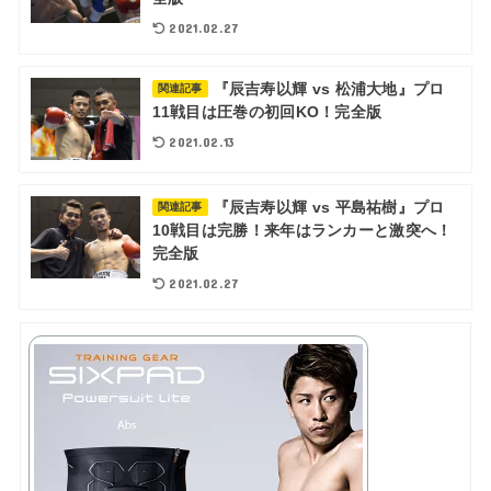
2021.02.27
『辰吉寿以輝 vs 松浦大地』プロ
関連記事
11戦目は圧巻の初回KO！完全版
2021.02.13
『辰吉寿以輝 vs 平島祐樹』プロ
関連記事
10戦目は完勝！来年はランカーと激突へ！
完全版
2021.02.27