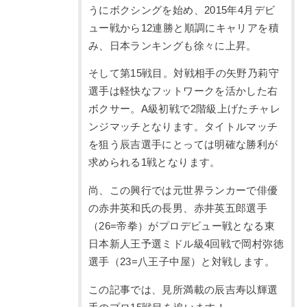
うにボクシングを始め、2015年4月デビ
ュー戦から12連勝と順調にキャリアを積
み、日本ランキングも徐々に上昇。
そして第15戦目。対戦相手の矢野乃莉守
選手は軽快なフットワークを活かした右
ボクサー。A級初戦で2階級上げたチャレ
ンジマッチとなります。タイトルマッチ
を狙う辰吉選手にとっては明確な勝利が
求められる1戦となります。
尚、この興行では元世界ランカーで俳優
の赤井英和氏の長男、赤井英五郎選手
（26=帝拳）がプロデビュー戦となる東
日本新人王予選ミドル級4回戦で岡村弥徳
選手（23=八王子中屋）と対戦します。
この記事では、見所満載の辰吉寿以輝選