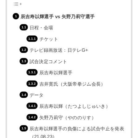
辰吉寿以輝選手 vs 矢野乃莉守選手
日程・会場
チケット
テレビ録画放送：日テレG+
試合決定コメント
辰吉寿以輝選手
吉井寛氏（大阪帝拳ジム会長）
データ
辰吉寿以輝（たつよしじゅいき）
矢野乃莉守（やののりす）
辰吉寿以輝選手の負傷による試合中止を発表
（21.08.23）