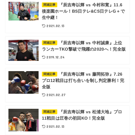
『辰吉寿以輝 vs 今村和寛』11.6
関連記事
後楽園ホール！BS日テレ&CS日テレG＋で
生中継！
2021.02.13
『辰吉寿以輝 vs 中村誠康』上位
関連記事
ランカーTKO撃破で飛躍の2020へ！完全版
2019.12.24
『辰吉寿以輝 vs 藤岡拓弥』7.26
関連記事
プロ12戦目は打ち合いを制し判定勝利！完
全版
2021.02.27
『辰吉寿以輝 vs 松浦大地』プロ
関連記事
11戦目は圧巻の初回KO！完全版
2021.02.13