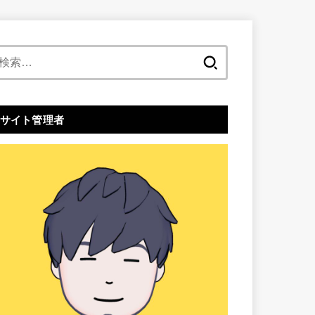
検
索:
サイト管理者