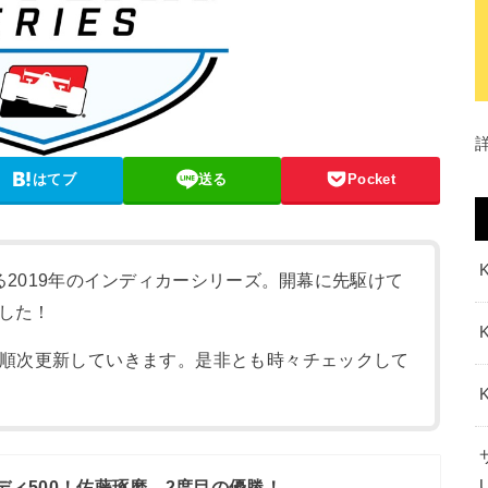
はてブ
送る
Pocket
る2019年のインディカーシリーズ。開幕に先駆けて
した！
順次更新していきます。是非とも時々チェックして
インディ500！佐藤琢磨、2度目の優勝！